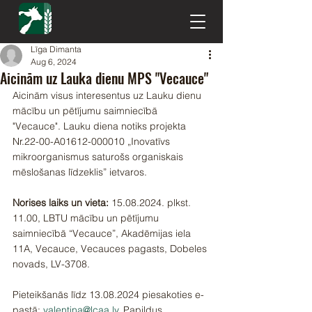
Līga Dimanta
Aug 6, 2024
Aicinām uz Lauka dienu MPS "Vecauce"
Aicinām visus interesentus uz Lauku dienu 
mācību un pētījumu saimniecībā 
"Vecauce". Lauku diena notiks projekta 
Nr.22-00-A01612-000010 „Inovatīvs 
mikroorganismus saturošs organiskais 
mēslošanas līdzeklis” ietvaros.
Norises laiks un vieta:
 15.08.2024. plkst. 
11.00, LBTU mācību un pētījumu 
saimniecībā “Vecauce”, Akadēmijas iela 
11A, Vecauce, Vecauces pagasts, Dobeles 
novads, LV-3708.
Pieteikšanās līdz 13.08.2024 piesakoties e-
pastā: 
valentina@lcaa.lv
, Papildus 