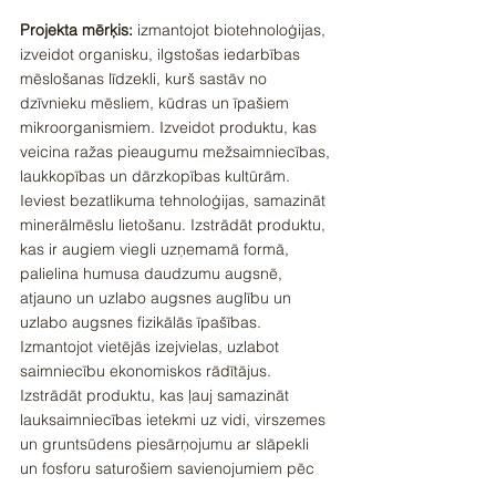
Projekta mērķis:
 izmantojot biotehnoloģijas, 
izveidot organisku, ilgstošas iedarbības 
mēslošanas līdzekli, kurš sastāv no 
dzīvnieku mēsliem, kūdras un īpašiem 
mikroorganismiem. Izveidot produktu, kas 
veicina ražas pieaugumu mežsaimniecības, 
laukkopības un dārzkopības kultūrām. 
Ieviest bezatlikuma tehnoloģijas, samazināt 
minerālmēslu lietošanu. Izstrādāt produktu, 
kas ir augiem viegli uzņemamā formā, 
palielina humusa daudzumu augsnē, 
atjauno un uzlabo augsnes auglību un 
uzlabo augsnes fizikālās īpašības. 
Izmantojot vietējās izejvielas, uzlabot 
saimniecību ekonomiskos rādītājus. 
Izstrādāt produktu, kas ļauj samazināt 
lauksaimniecības ietekmi uz vidi, virszemes 
un gruntsūdens piesārņojumu ar slāpekli 
un fosforu saturošiem savienojumiem pēc 
kūtsmēslu izkliedēšanas ar tradicionāliem 