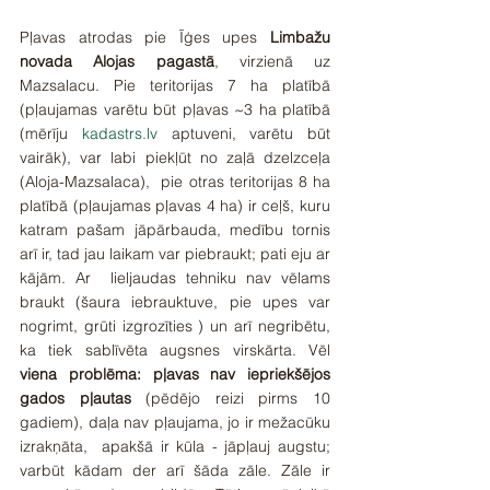
Pļavas atrodas pie Īģes upes 
Limbažu 
novada Alojas pagastā
, virzienā uz 
Mazsalacu. Pie teritorijas 7 ha platībā 
(pļaujamas varētu būt pļavas ~3 ha platībā 
(mērīju 
kadastrs.lv
 aptuveni, varētu būt 
vairāk), var labi piekļūt no zaļā dzelzceļa 
(Aloja-Mazsalaca),  pie otras teritorijas 8 ha 
platībā (pļaujamas pļavas 4 ha) ir ceļš, kuru 
katram pašam jāpārbauda, medību tornis 
arī ir, tad jau laikam var piebraukt; pati eju ar 
kājām. Ar  lieljaudas tehniku nav vēlams 
braukt (šaura iebrauktuve, pie upes var 
nogrimt, grūti izgrozīties ) un arī negribētu, 
ka tiek sablīvēta augsnes virskārta. Vēl 
viena problēma: pļavas nav iepriekšējos 
gados pļautas
 (pēdējo reizi pirms 10 
gadiem), daļa nav pļaujama, jo ir mežacūku 
izrakņāta,  apakšā ir kūla - jāpļauj augstu; 
varbūt kādam der arī šāda zāle. Zāle ir 