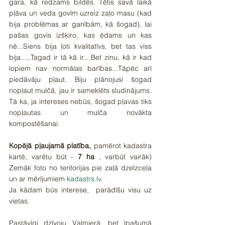
gara, kā redzams bildēs. Tētis savā laikā 
pļāva un veda govīm uzreiz zaļo masu (kad 
bija problēmas ar ganībām, kā šogad), lai 
pašas govis izšķiro, kas ēdams un kas 
nē...Siens bija ļoti kvalitatīvs, bet tas viss 
bija.....Tagad ir tā kā ir....Bet zinu, kā ir kad 
lopiem nav normālas barības...Tāpēc arī 
piedāvāju pļaut. Biju plānojusi šogad 
nopļaut mulčā, jau ir sameklēts sludinājums. 
Tā ka, ja intereses nebūs, šogad pļavas tiks 
nopļautas un mulča novākta 
kompostēšanai. 
Kopējā pļaujamā platība,
 pamērot kadastra 
kartē, varētu būt - 
7 ha
 , varbūt vairāk) 
Zemāk foto no teritorijas pie zaļā dzelzceļa 
un ar mērījumiem 
kadastrs.lv
.
Ja kādam būs interese,  parādīšu visu uz 
vietas.
Pastāvīgi dzīvoju Valmierā, bet īpašumā 